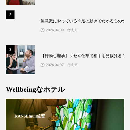
2
無意識にやっている？足の動きでわかる心のサイ
考え方
2026.04.09
3
【行動心理学】クセや仕草で相手を見抜ける？！
考え方
2026.04.07
Wellbeingなホテル
KANSEInull佐賀