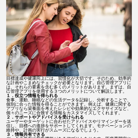
目標達成や健康向上には、習慣化が大切です。そのため、効率的
な計画やこまめなチェックが必要となります。自己管理アプリに
は、それらの要素を含む多くのメリットがあります。まずは、自
己管理アプリを使用する３つのメリットについて解説します。
１．役立つ情報を得られる
食事、運動、睡眠などの生活データを記録し、分析することで、
個別に合った情報を得ることができます。例えば、健康に関する
アプリなら栄養面を考えたレシピや効果的なエクササイズなど、
個々のニーズに合致する情報をカスタマイズしてくれます。
２．サポートやアドバイスを受けられる
ユーザーやターゲットに合わせたアドバイスやリマインダーを送
信し、目標への進捗をサポートしてくれます。モチベーションの
維持や、計画の実行がスムーズになるでしょう。
３．情報共有できる