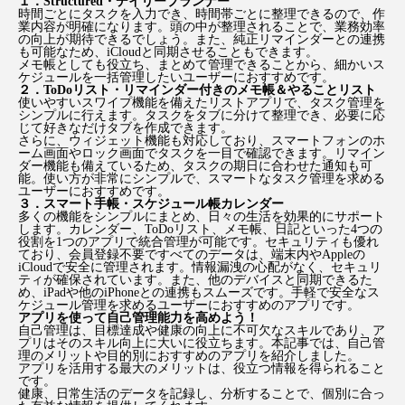
１．Structured・デイリープランナー
時間ごとにタスクを入力でき、時間帯ごとに整理できるので、作
業内容が明確になります。頭の中が整理されることで、業務効率
の向上が期待できるでしょう。また、純正リマインダーとの連携
も可能なため、iCloudと同期させることもできます。
メモ帳としても役立ち、まとめて管理できることから、細かいス
ケジュールを一括管理したいユーザーにおすすめです。
２．ToDoリスト・リマインダー付きのメモ帳＆やることリスト
使いやすいスワイプ機能を備えたリストアプリで、タスク管理を
シンプルに行えます。タスクをタブに分けて整理でき、必要に応
じて好きなだけタブを作成できます。
さらに、ウィジェット機能も対応しており、スマートフォンのホ
ーム画面やロック画面でタスクを一目で確認できます。リマイン
ダー機能も備えているため、タスクの期日に合わせた通知も可
能。使い方が非常にシンプルで、スマートなタスク管理を求める
ユーザーにおすすめです。
３．スマート手帳・スケジュール帳カレンダー
多くの機能をシンプルにまとめ、日々の生活を効果的にサポート
します。カレンダー、ToDoリスト、メモ帳、日記といった4つの
役割を1つのアプリで統合管理が可能です。セキュリティも優れ
ており、会員登録不要ですべてのデータは、端末内やAppleの
iCloudで安全に管理されます。情報漏洩の心配がなく、セキュリ
ティが確保されています。また、他のデバイスと同期できるた
め、iPadや他のiPhoneとの連携もスムーズです。手軽で安全なス
ケジュール管理を求めるユーザーにおすすめのアプリです。
アプリを使って自己管理能力を高めよう！
自己管理は、目標達成や健康の向上に不可欠なスキルであり、ア
プリはそのスキル向上に大いに役立ちます。本記事では、自己管
理のメリットや目的別におすすめのアプリを紹介しました。
アプリを活用する最大のメリットは、役立つ情報を得られること
です。
健康、日常生活のデータを記録し、分析することで、個別に合っ