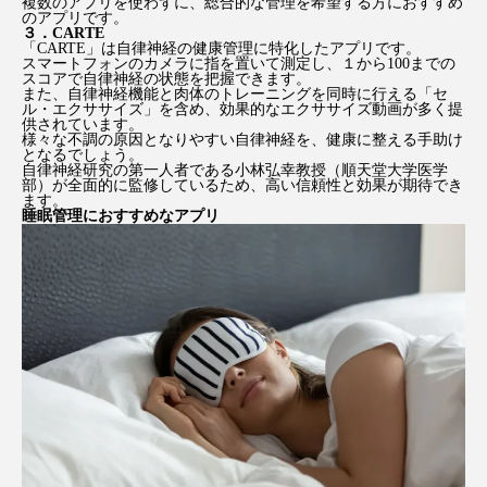
複数のアプリを使わずに、総合的な管理を希望する方におすすめ
のアプリです。
３．CARTE
「CARTE」は自律神経の健康管理に特化したアプリです。
スマートフォンのカメラに指を置いて測定し、１から100までの
スコアで自律神経の状態を把握できます。
また、自律神経機能と肉体のトレーニングを同時に行える「セ
ル・エクササイズ」を含め、効果的なエクササイズ動画が多く提
供されています。
様々な不調の原因となりやすい自律神経を、健康に整える手助け
となるでしょう。
自律神経研究の第一人者である小林弘幸教授（順天堂大学医学
部）が全面的に監修しているため、高い信頼性と効果が期待でき
ます。
睡眠管理におすすめなアプリ