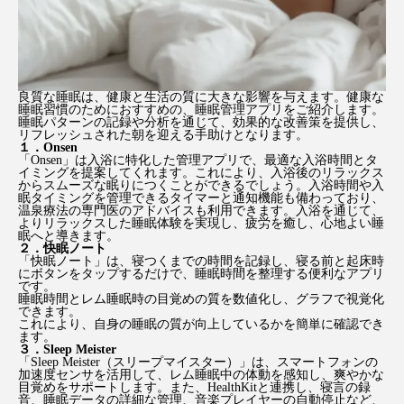
良質な睡眠は、健康と生活の質に大きな影響を与えます。健康な
睡眠習慣のためにおすすめの、睡眠管理アプリをご紹介します。
睡眠パターンの記録や分析を通じて、効果的な改善策を提供し、
リフレッシュされた朝を迎える手助けとなります。
１．Onsen
「Onsen」は入浴に特化した管理アプリで、最適な入浴時間とタ
イミングを提案してくれます。これにより、入浴後のリラックス
からスムーズな眠りにつくことができるでしょう。入浴時間や入
眠タイミングを管理できるタイマーと通知機能も備わっており、
温泉療法の専門医のアドバイスも利用できます。入浴を通じて、
よりリラックスした睡眠体験を実現し、疲労を癒し、心地よい睡
眠へと導きます。
２．快眠ノート
「快眠ノート」は、寝つくまでの時間を記録し、寝る前と起床時
にボタンをタップするだけで、睡眠時間を整理する便利なアプリ
です。
睡眠時間とレム睡眠時の目覚めの質を数値化し、グラフで視覚化
できます。
これにより、自身の睡眠の質が向上しているかを簡単に確認でき
ます。
３．Sleep Meister
「Sleep Meister（スリープマイスター）」は、スマートフォンの
加速度センサを活用して、レム睡眠中の体動を感知し、爽やかな
目覚めをサポートします。また、HealthKitと連携し、寝言の録
音、睡眠データの詳細な管理、音楽プレイヤーの自動停止など、