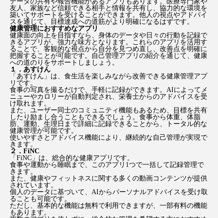
データの共有や報告機能があるアプリもあります。医療専門家や
友人、家族など信頼できる相手と情報を共有し、協力的な環境を
築いてサポートを受けることができます。他人の視点やアドバイ
スを通じて、目標達成への道筋がより明確になるはずです。
健康管理におすすめなアプリ
健康面の向上を目指すなら、身体のデータや日々の行動を記録で
きるアプリが、強力な味方となります。これらのアプリを活用す
ることで、客観的な視点から自分を見つめ直し、改善点を明確に
把握することが可能です。自己管理アプリの紹介を通じて、健康
への道のりをサポートしましょう。
１．あすけん
「あすけん」は、食生活を楽しみながら改善できる健康管理アプ
リです。
食事の写真を撮るだけで、手軽に記録ができます。AIによってメ
ニューやカロリーが自動判定され、栄養士からのアドバイスを受
け取れます。
また、ユーザー同士のコミュニティ機能もあるため、目標を共有
したり励まし合うこともできるでしょう。食事から体重、体脂
肪、運動、生理日まで詳細に記録できることから、トータル的な
健康管理が可能です。
使いやすさとアドバイス機能により、継続的な自己管理が実現で
きます。
２．FiNC
「FiNC」は、総合的な健康アプリです。
食事や運動から睡眠まで、このアプリ1つで一括して記録管理で
きます。
また、健康やフィットネスに関する多くの動画コンテンツが提供
されています。
個人のデータに基づいて、AIからパーソナルアドバイスを受け取
ることも可能です。
ただし、基本的な機能は無料で利用できますが、一部有料の機能
もあります。