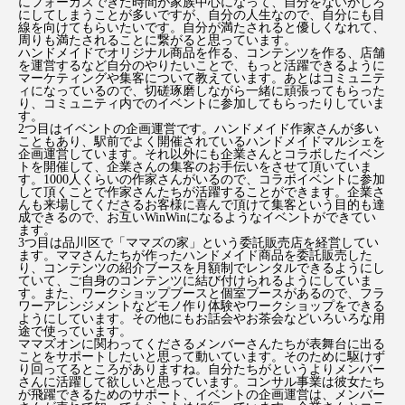
にフォーカスできた時間が家族中心になって、自分をないがしろ
にしてしまうことが多いですが、自分の人生なので、自分にも目
線を向けてもらいたいです。自分が満たされると優しくなれて、
周りも満たされることに繋がると思っています。
ハンドメイドでオリジナル商品を作る、コンテンツを作る、店舗
を運営するなど自分のやりたいことで、もっと活躍できるように
マーケティングや集客について教えています。あとはコミュニテ
ィになっているので、切磋琢磨しながら一緒に頑張ってもらった
り、コミュニティ内でのイベントに参加してもらったりしていま
す。
2つ目はイベントの企画運営です。ハンドメイド作家さんが多い
こともあり、駅前でよく開催されているハンドメイドマルシェを
企画運営しています。それ以外にも企業さんとコラボしたイベン
トを開催して、企業さんの集客のお手伝いをさせて頂いていま
す。1000人くらいの作家さんがいるので、コラボイベントに参加
して頂くことで作家さんたちが活躍することができます。企業さ
んも来場してくださるお客様に喜んで頂けて集客という目的も達
成できるので、お互いWinWinになるようなイベントができてい
ます。
3つ目は品川区で「ママズの家」という委託販売店を経営してい
ます。ママさんたちが作ったハンドメイド商品を委託販売した
り、コンテンツの紹介ブースを月額制でレンタルできるようにし
ていて、ご自身のコンテンツに結び付けられるようにしていま
す。また、ワークショップブースと個室ブースがあるので、フラ
ワーアレンジメントなどモノ作り体験やワークショップをできる
ようにしています。その他にもお話会やお茶会などいろいろな用
途で使っています。
ママズオンに関わってくださるメンバーさんたちが表舞台に出る
ことをサポートしたいと思って動いています。そのために駆けず
り回ってるところがありますね。自分たちがというよりメンバー
さんに活躍して欲しいと思っています。コンサル事業は彼女たち
が飛躍できるためのサポート、イベントの企画運営は、メンバー