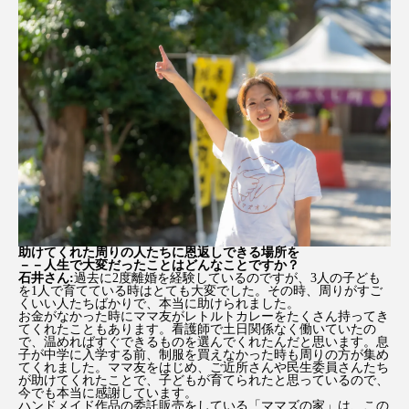
助けてくれた周りの人たちに恩返しできる場所を
－－人生で大変だったことはどんなことですか？
石井さん:
過去に2度離婚を経験しているのですが、3人の子ども
を1人で育てている時はとても大変でした。その時、周りがすご
くいい人たちばかりで、本当に助けられました。
お金がなかった時にママ友がレトルトカレーをたくさん持ってき
てくれたこともあります。看護師で土日関係なく働いていたの
で、温めればすぐできるものを選んでくれたんだと思います。息
子が中学に入学する前、制服を買えなかった時も周りの方が集め
てくれました。ママ友をはじめ、ご近所さんや民生委員さんたち
が助けてくれたことで、子どもが育てられたと思っているので、
今でも本当に感謝しています。
ハンドメイド作品の委託販売をしている「ママズの家」は、この