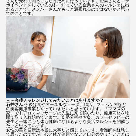
さんが売れて知ってもらうために行っています。企業さんとコラ
ボイベントをしているのも、知っている企業さんのマルシェに出
れることで、メンバーさんがもっと頑張れるのではないかと思っ
てのことです。
－－今後チャレンジしてみたいことはありますか？
石井さん
:今後は食やアーユルヴェーダ、腸活、フェムケアなど
の美容健康事業もやっていきたいと思っています。「ママズの
家」でもアロママッサージの先生に来て頂いたり、健康商材を物
販で取り入れ始めています。姿勢分析やお灸、カラーセラピーの
先生と一緒に心も体も健康になれるような美活マルシェを開催し
たいと思っています。
女性の美と健康は本当に大事だと感じています。看護師を経験し
て思ったのですが、心と体が健康でないと自分のやりたいことは