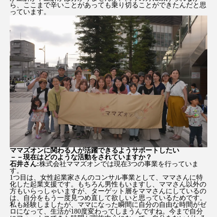
ら、ここまで辛いことがあっても乗り切ることができたんだと思
っています。
ママズオンに関わる人が活躍できるようサポートしたい
－－現在はどのような活動をされていますか？
石井さん:
株式会社ママズオンでは現在3つの事業を行っていま
す。
1つ目は、女性起業家さんのコンサル事業として、ママさんに特
化した起業支援です。もちろん男性もいますし、ママさん以外の
方もいらっしゃいますが、ターゲット層をママさんにしているの
は、自分をもう一度見つめ直して欲しいと思っているためです。
私も経験しましたが、ママになった瞬間に自分の自由な時間がゼ
ロになって、生活が180度変わってしまうんですね。今まで自分