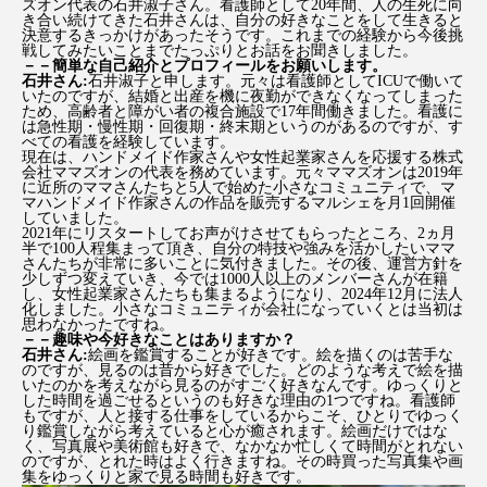
ズオン代表の石井淑子さん。看護師として20年間、人の生死に向
き合い続けてきた石井さんは、自分の好きなことをして生きると
決意するきっかけがあったそうです。これまでの経験から今後挑
戦してみたいことまでたっぷりとお話をお聞きしました。
－－簡単な自己紹介とプロフィールをお願いします。
石井さん:
石井淑子と申します。元々は看護師としてICUで働いて
いたのですが、結婚と出産を機に夜勤ができなくなってしまった
ため、高齢者と障がい者の複合施設で17年間働きました。看護に
は急性期・慢性期・回復期・終末期というのがあるのですが、す
べての看護を経験しています。
現在は、ハンドメイド作家さんや女性起業家さんを応援する株式
会社ママズオンの代表を務めています。元々ママズオンは2019年
に近所のママさんたちと5人で始めた小さなコミュニティで、マ
マハンドメイド作家さんの作品を販売するマルシェを月1回開催
していました。
2021年にリスタートしてお声がけさせてもらったところ、2ヵ月
半で100人程集まって頂き、自分の特技や強みを活かしたいママ
さんたちが非常に多いことに気付きました。その後、運営方針を
少しずつ変えていき、今では1000人以上のメンバーさんが在籍
し、女性起業家さんたちも集まるようになり、2024年12月に法人
化しました。小さなコミュニティが会社になっていくとは当初は
思わなかったですね。
－－趣味や今好きなことはありますか？
石井さん:
絵画を鑑賞することが好きです。絵を描くのは苦手な
のですが、見るのは昔から好きでした。どのような考えで絵を描
いたのかを考えながら見るのがすごく好きなんです。ゆっくりと
した時間を過ごせるというのも好きな理由の1つですね。看護師
もですが、人と接する仕事をしているからこそ、ひとりでゆっく
り鑑賞しながら考えていると心が癒されます。絵画だけではな
く、写真展や美術館も好きで、なかなか忙しくて時間がとれない
のですが、とれた時はよく行きますね。その時買った写真集や画
集をゆっくりと家で見る時間も好きです。