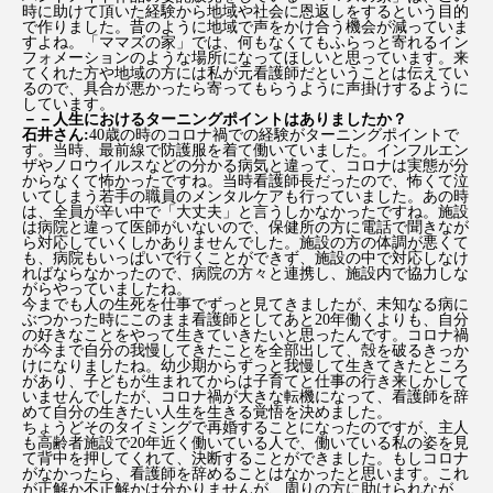
時に助けて頂いた経験から地域や社会に恩返しをするという目的
で作りました。昔のように地域で声をかけ合う機会が減っていま
すよね。「ママズの家」では、何もなくてもふらっと寄れるイン
フォメーションのような場所になってほしいと思っています。来
てくれた方や地域の方には私が元看護師だということは伝えてい
るので、具合が悪かったら寄ってもらうように声掛けするように
しています。
－－人生におけるターニングポイントはありましたか？
石井さん:
40歳の時のコロナ禍での経験がターニングポイントで
す。当時、最前線で防護服を着て働いていました。インフルエン
ザやノロウイルスなどの分かる病気と違って、コロナは実態が分
からなくて怖かったですね。当時看護師長だったので、怖くて泣
いてしまう若手の職員のメンタルケアも行っていました。あの時
は、全員が辛い中で「大丈夫」と言うしかなかったですね。施設
は病院と違って医師がいないので、保健所の方に電話で聞きなが
ら対応していくしかありませんでした。施設の方の体調が悪くて
も、病院もいっぱいで行くことができず、施設の中で対応しなけ
ればならなかったので、病院の方々と連携し、施設内で協力しな
がらやっていましたね。
今までも人の生死を仕事でずっと見てきましたが、未知なる病に
ぶつかった時にこのまま看護師としてあと20年働くよりも、自分
の好きなことをやって生きていきたいと思ったんです。コロナ禍
が今まで自分の我慢してきたことを全部出して、殻を破るきっか
けになりましたね。幼少期からずっと我慢して生きてきたところ
があり、子どもが生まれてからは子育てと仕事の行き来しかして
いませんでしたが、コロナ禍が大きな転機になって、看護師を辞
めて自分の生きたい人生を生きる覚悟を決めました。
ちょうどそのタイミングで再婚することになったのですが、主人
も高齢者施設で20年近く働いている人で、働いている私の姿を見
て背中を押してくれて、決断することができました。もしコロナ
がなかったら、看護師を辞めることはなかったと思います。これ
が正解か不正解かは分かりませんが、周りの方に助けられなが