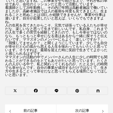
ていくと思いますね。この事業をやり続ける上で、それが私の幸
せであり、会社のミッションだと思って活動しています。
看護師として20年勤務し、その内17年間は高齢者施設で働いてい
ましたが、高齢者施設では人の最期を何度も見てきました。生ま
れることと死ぬことは1回しか経験できませんが、事業や仕事は
違います。自分が起業したいと思えば、いくらでもできますよ
ね。
人の生死を見てきたからこそ、元気で頑張っている人たちが幸せ
だな、楽しいなと思って生きて欲しいんです。私自身、これまで
の人生で多くの苦労を経験してきたので、もし今幸せではないの
なら、もっともっと幸せになる道はあるから一緒に探そうと伝え
たいです。ママズオンのメンバーにもよく「楽しいですか？」
「我慢してませんか？」と聞くようにしています。少しでも自分
が幸せだと心の底から思える人生を味わってもらいたいと思って
います。そうすれば、最期を迎えた時に笑顔で生きててよかった
と感じられるはずです。
ママズオンの活動の中でメンバーさんの人生に少しの時間でも関
わることができるのをとてもありがたいと思っています。たくさ
んの人がいる中で、私と関わってくれるのが、たとえ少しの時間
でも幸せなんです。自分の事業が成功するだけではなくて、生き
方や生きることって幸せだなと思ってもらえる場所になってほし
いと思います。
前の記事
次の記事