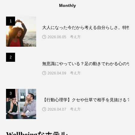
Monthly
1
大人になった今だから考える自分らしさ。特性
考え方
2026.06.05
2
無意識にやっている？足の動きでわかる心のサイ
考え方
2026.04.09
3
【行動心理学】クセや仕草で相手を見抜ける？！
考え方
2026.04.07
Wellbeingなホテル