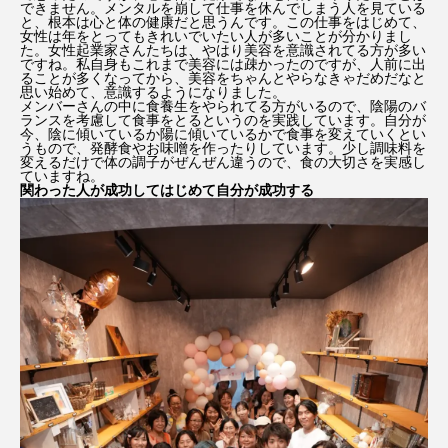
できません。メンタルを崩して仕事を休んでしまう人を見ている
と、根本は心と体の健康だと思うんです。この仕事をはじめて、
女性は年をとってもきれいでいたい人が多いことが分かりまし
た。女性起業家さんたちは、やはり美容を意識されてる方が多い
ですね。私自身もこれまで美容には疎かったのですが、人前に出
ることが多くなってから、美容をちゃんとやらなきゃだめだなと
思い始めて、意識するようになりました。
メンバーさんの中に食養生をやられてる方がいるので、陰陽のバ
ランスを考慮して食事をとるというのを実践しています。自分が
今、陰に傾いているか陽に傾いているかで食事を変えていくとい
うもので、発酵食やお味噌を作ったりしています。少し調味料を
変えるだけで体の調子がぜんぜん違うので、食の大切さを実感し
ていますね。
関わった人が成功してはじめて自分が成功する